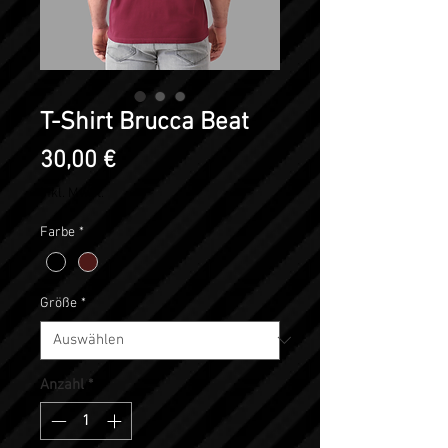
T-Shirt Brucca Beat
Preis
30,00 €
inkl. MwSt.
Farbe
*
Größe
*
Anzahl
*