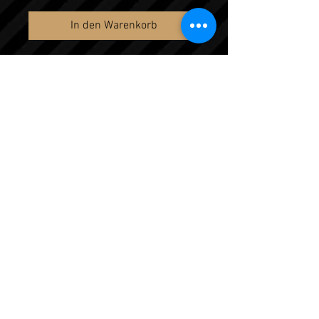
In den Warenkorb
Malaka Hostel Brucca Beat Shirt in
verschiedenen Farben und Größen
erhältlich.
Das Hauptmotiv ist hinten
aufgedruckt.
Biobaumwolle, Unisex
© 2019 by Malaka Hostel ★ Global Umpa /
Impressum
/
Datenschutzerklärung